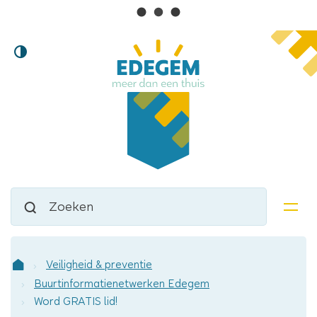
Lokaal
Naar
Hoog
inhoud
bestuur
contrast
Edegem
Waarmee
Zoeken
kunnen
men
we
jou
helpen?
Veiligheid & preventie
Startpagina
Buurtinformatienetwerken Edegem
Word GRATIS lid!