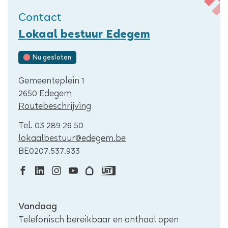
Contact
Lokaal bestuur Edegem
Nu gesloten
Adres
Gemeenteplein 1
,
2650
Edegem
Routebeschrijving
Tel.
03 289 26 50
E-
lokaalbestuur
@
edegem.be
mail
Ondernemingsnummer
BE0207.537.933
Facebook
Linkedin
Instagram
Youtube
Hoplr
Uit
Lokaal
Lokaal
Lokaal
Lokaal
Lokaal
in
Openingsuren
Vandaag
bestuur
bestuur
bestuur
bestuur
bestuur
Vlaanderen
Telefonisch bereikbaar en onthaal open
Edegem
Edegem
Edegem
Edegem
Edegem
Lokaal