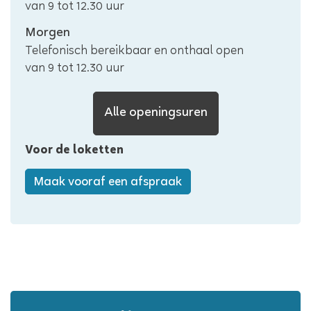
van
9
tot
12.30
uur
bestuur
Edegem
Morgen
Telefonisch bereikbaar en onthaal open
van
9
tot
12.30
uur
Lokaal
Alle openingsuren
bestuur
Voor de loketten
Edegem
Maak vooraf een afspraak