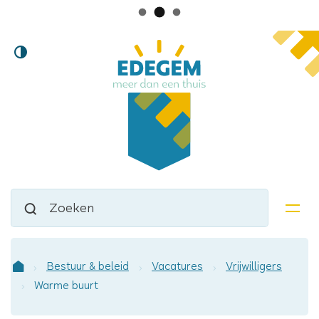
Lokaal
Naar
Hoog
inhoud
bestuur
contrast
Edegem
Waarmee
Zoeken
kunnen
men
we
jou
helpen?
Bestuur & beleid
Vacatures
Vrijwilligers
Startpagina
Warme buurt