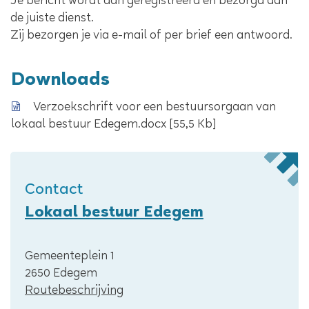
Je bericht wordt dan geregistreerd en bezorgd aan
de juiste dienst.
Zij bezorgen je via e-mail of per brief een antwoord.
Downloads
Verzoekschrift voor een bestuursorgaan van
lokaal bestuur Edegem.docx
55,5 Kb
Contact
Lokaal bestuur Edegem
Adres
Gemeenteplein 1
,
2650
Edegem
Routebeschrijving