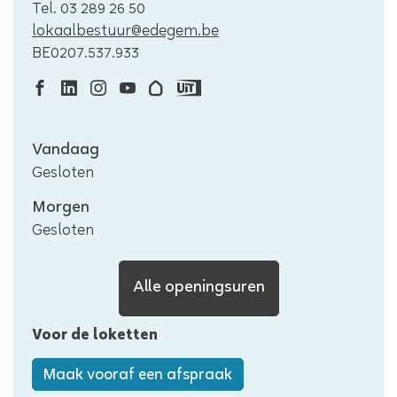
Tel.
03 289 26 50
E-
lokaalbestuur
@
edegem.be
mail
Ondernemingsnummer
BE0207.537.933
Facebook
Linkedin
Instagram
Youtube
Hoplr
Uit
Lokaal
Lokaal
Lokaal
Lokaal
Lokaal
in
Openingsuren
Vandaag
bestuur
bestuur
bestuur
bestuur
bestuur
Vlaanderen
Gesloten
Edegem
Edegem
Edegem
Edegem
Edegem
Lokaal
bestuur
Morgen
Edegem
Gesloten
Lokaal
Alle openingsuren
bestuur
Voor de loketten
Edegem
Maak vooraf een afspraak