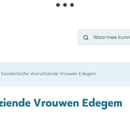
Naar
inhoud
Waarmee
Zoeken
kunnen
we
jou
helpen?
Socialistische Vooruitziende Vrouwen Edegem
itziende Vrouwen Edegem