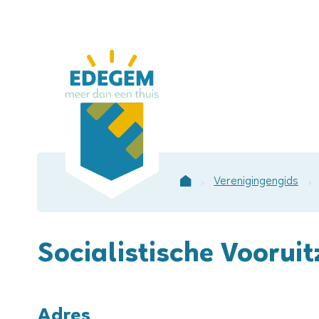
Lokaal
bestuur
Edegem
Verenigingengids
Startpagina
Socialistische Vooru
Adres