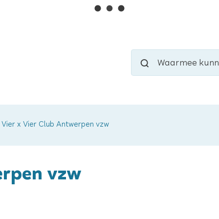
Naar
inhoud
Waarmee
Zoeken
kunnen
we
jou
helpen?
Vier x Vier Club Antwerpen vzw
erpen vzw