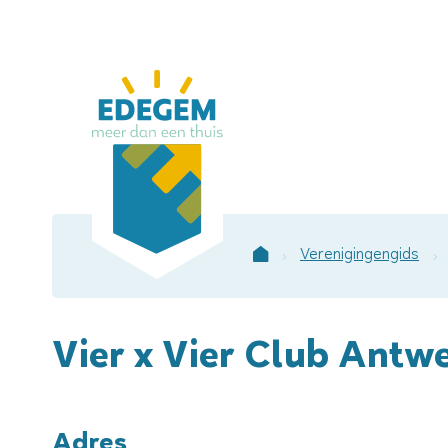
Lokaal
bestuur
Edegem
Verenigingengids
Startpagina
Vier x Vier Club Antw
Adres