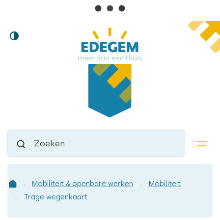
Lokaal
Naar
Hoog
inhoud
bestuur
contrast
Edegem
Waarmee
Zoeken
kunnen
men
we
jou
helpen?
Mobiliteit & openbare werken
Mobiliteit
Startpagina
Trage wegenkaart