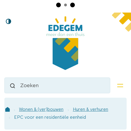
Lokaal
Naar
Hoog
inhoud
bestuur
contrast
Edegem
Waarmee
Zoeken
kunnen
men
we
jou
helpen?
Wonen & (ver)bouwen
Huren & verhuren
Startpagina
EPC voor een residentiële eenheid