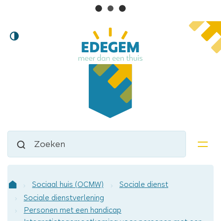
Lokaal
Naar
Hoog
inhoud
bestuur
contrast
Edegem
Waarmee
Zoeken
kunnen
men
we
jou
helpen?
Sociaal huis (OCMW)
Sociale dienst
Startpagina
Sociale dienstverlening
Personen met een handicap