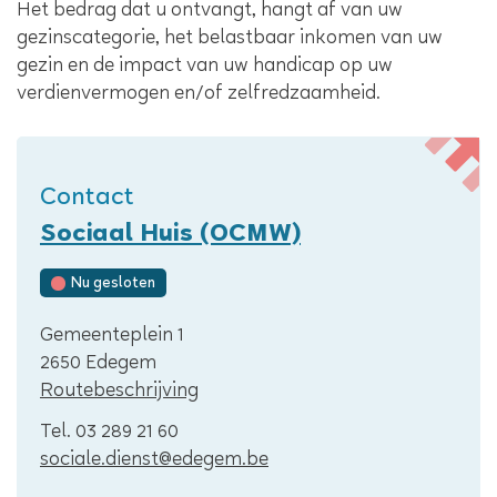
Het bedrag dat u ontvangt, hangt af van uw
gezinscategorie, het belastbaar inkomen van uw
gezin en de impact van uw handicap op uw
verdienvermogen en/of zelfredzaamheid.
Contact
Sociaal Huis (OCMW)
Nu gesloten
Adres
Gemeenteplein 1
,
2650
Edegem
Routebeschrijving
Tel.
03 289 21 60
E-
sociale.dienst
@
edegem.be
mail