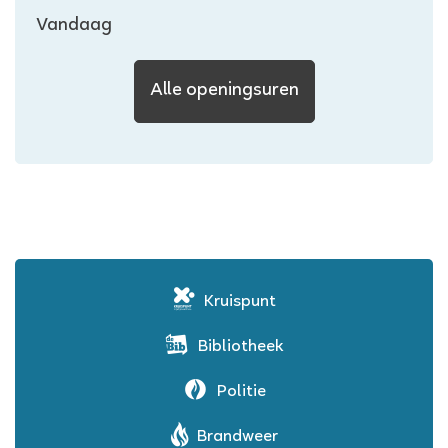
Openingsuren
Vandaag
Sociaal
Alle openingsuren
Huis
(OCMW)
Kruispunt
Bibliotheek
Politie
Brandweer