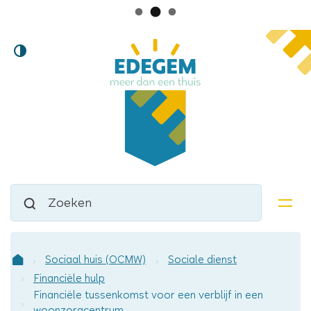
Lokaal
Naar
Hoog
inhoud
bestuur
contrast
Edegem
Waarmee
Zoeken
kunnen
men
we
jou
helpen?
Sociaal huis (OCMW)
Sociale dienst
Startpagina
Financiële hulp
Financiële tussenkomst voor een verblijf in een