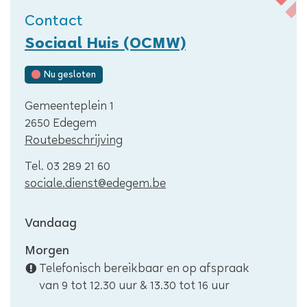
Contact
Sociaal Huis (OCMW)
Nu gesloten
Adres
Gemeenteplein 1
,
2650
Edegem
Routebeschrijving
Tel.
03 289 21 60
E-
sociale.dienst
@
edegem.be
mail
Openingsuren
Vandaag
Morgen
Telefonisch bereikbaar en op afspraak
van
9
tot
12.30
uur
&
13.30
tot
16
uur