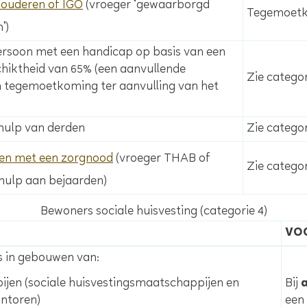
 ouderen of IGO
(vroeger ‘gewaarborgd
Tegemoetko
’)
rsoon met een handicap op basis van een
chiktheid van 65% (een aanvullende
Zie catego
 tegemoetkoming ter aanvulling van het
ulp van derden
Zie catego
en met een zorgnood
(vroeger THAB of
Zie categor
hulp aan bejaarden)
Bewoners sociale huisvesting (categorie 4)
VO
s in gebouwen van:
Bij
en (sociale huisvestingsmaatschappijen en
een
antoren)