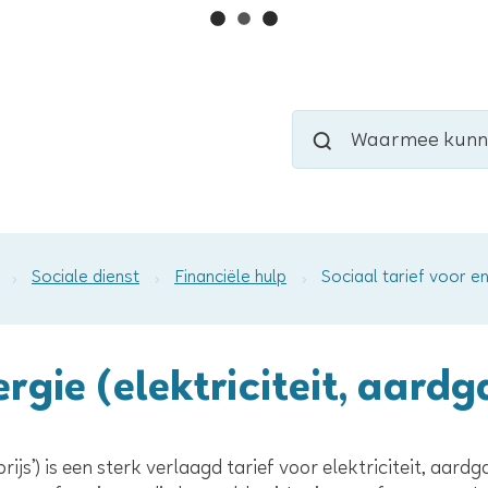
Naar
inhoud
Waarmee
Zoeken
kunnen
we
jou
helpen?
Sociale dienst
Financiële hulp
Sociaal tarief voor en
ergie (elektriciteit, aard
ijs’) is een sterk verlaagd tarief voor elektriciteit, aar