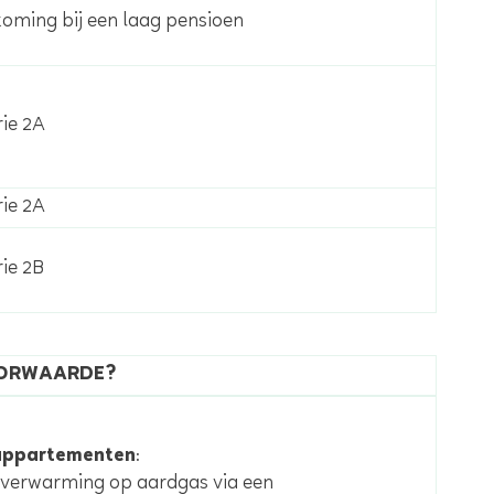
ming bij een laag pensioen
rie 2A
rie 2A
ie 2B
ORWAARDE?
appartementen
:
 verwarming op aardgas via een