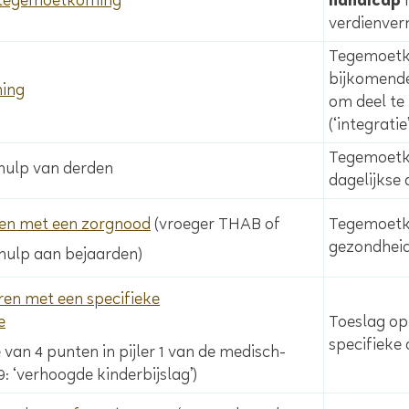
 tegemoetkoming
handicap
verdienve
Tegemoetko
bijkomende
ming
om deel te
(‘integratie’
Tegemoetko
ulp van derden
dagelijkse 
en met een zorgnood
(vroeger THAB of
Tegemoetko
gezondhei
hulp aan bejaarden)
ren met een specifieke
e
Toeslag op
specifieke
van 4 punten in pijler 1 van de medisch-
9: ‘verhoogde kinderbijslag’)