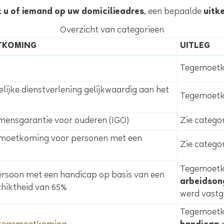
 u of iemand op uw domicilieadres
, een bepaalde
uitk
Overzicht van categorieën
TKOMING
UITLEG
Tegemoetk
ijke dienstverlening gelijkwaardig aan het
Tegemoetk
mensgarantie voor ouderen (IGO)
Zie categor
emoetkoming voor personen met een
Zie catego
Tegemoetk
rsoon met een handicap op basis van een
arbeidson
chiktheid van 65%
werd vastg
Tegemoetko