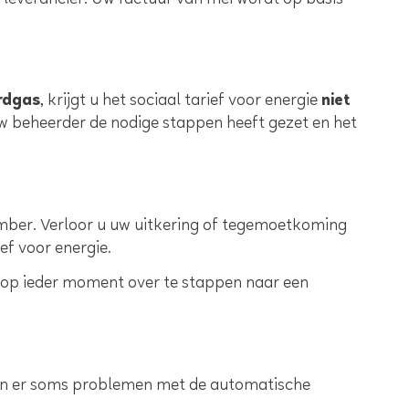
 leverancier. Uw factuur van mei wordt op basis
rdgas
, krijgt u het sociaal tarief voor energie
niet
w beheerder de nodige stappen heeft gezet en het
ecember. Verloor u uw uitkering of tegemoetkoming
ef voor energie.
m op ieder moment over te stappen naar een
 zijn er soms problemen met de automatische