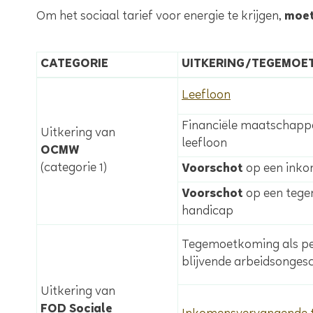
Om het sociaal tarief voor energie te krijgen,
moet
CATEGORIE
UITKERING/TEGEMOE
Leefloon
Financiële maatschappel
Uitkering van
leefloon
OCMW
(categorie 1)
Voorschot
op een inko
Voorschot
op een teg
handicap
Tegemoetkoming als pe
blijvende arbeidsonges
Uitkering van
FOD Sociale