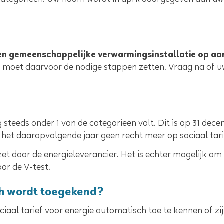
 categorieën. Uw naam wordt in april doorgegeven aan uw
en gemeenschappelijke verwarmingsinstallatie op aa
 moet daarvoor de nodige stappen zetten. Vraag na of u
g steeds onder 1 van de categorieën valt. Dit is op 31 d
an het daaropvolgende jaar geen recht meer op sociaal tari
et door de energieleverancier. Het is echter mogelijk o
oor de V-test.
sch wordt toegekend?
ociaal tarief voor energie automatisch toe te kennen of