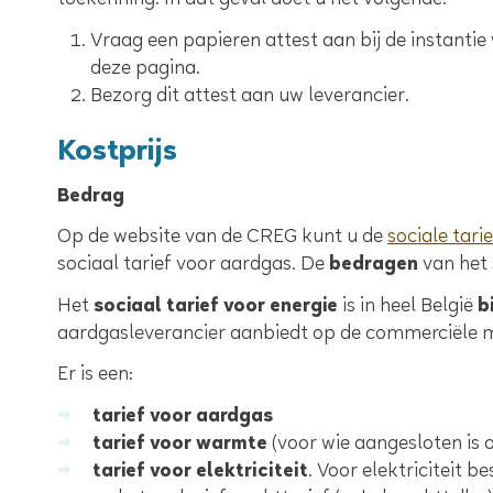
toekenning. In dat geval doet u het volgende:
Vraag een papieren attest aan bij de instanti
deze pagina.
Bezorg dit attest aan uw leverancier.
Kostprijs
Bedrag
Op de website van de CREG kunt u de
sociale tari
sociaal tarief voor aardgas. De
bedragen
van het 
Het
sociaal tarief voor energie
is in heel België
bi
aardgasleverancier aanbiedt op de commerciële ma
Er is een:
tarief voor aardgas
tarief voor warmte
(voor wie aangesloten is 
tarief voor elektriciteit
. Voor elektriciteit b