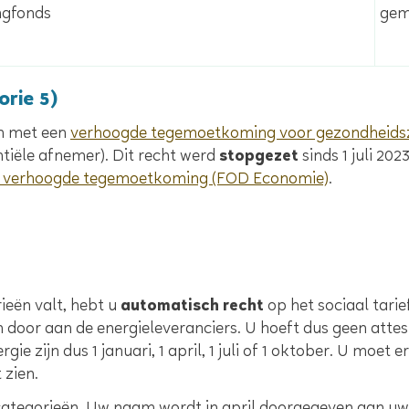
gem
ngfonds
orie 5)
en met een
verhoogde tegemoetkoming voor gezondheids
ntiële afnemer). Dit recht werd
stopgezet
sinds 1 juli 202
een verhoogde tegemoetkoming (FOD Economie)
.
eën valt, hebt u
automatisch recht
op het sociaal tari
or aan de energieleveranciers. U hoeft dus geen attest
gie zijn dus 1 januari, 1 april, 1 juli of 1 oktober. U moe
zien.