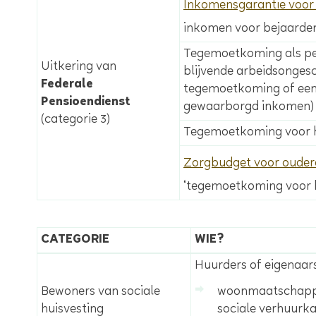
Inkomensgarantie voor
inkomen voor bejaarden
Tegemoetkoming als pe
Uitkering van
blijvende arbeidsonges
Federale
tegemoetkoming of een
Pensioendienst
gewaarborgd inkomen)
(categorie 3)
Tegemoetkoming voor h
Zorgbudget voor ouder
‘tegemoetkoming voor 
CATEGORIE
WIE?
Huurders of eigenaar
Bewoners van sociale
woonmaatschappij
huisvesting
sociale verhuurk