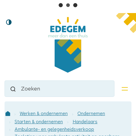
Lokaal
Naar
Hoog
inhoud
bestuur
contrast
Edegem
Waarmee
Zoeken
kunnen
men
we
jou
helpen?
Werken & ondernemen
Ondernemen
Startpagina
Starten & ondernemen
Handelaars
Ambulante- en gelegenheidsverkoop