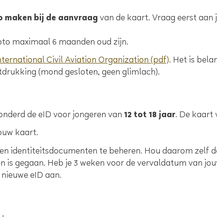
o maken bij de aanvraag
van de kaart. Vraag eerst aan j
oto maximaal 6 maanden oud zijn.
ternational Civil Aviation Organization (pdf)
. Het is bel
itdrukking (mond gesloten, geen glimlach).
zonderd de eID voor jongeren van
12 tot 18 jaar
. De kaart 
ouw kaart.
gen identiteitsdocumenten te beheren. Hou daarom zelf de
en is gegaan. Heb je 3 weken voor de vervaldatum van j
 nieuwe eID aan.