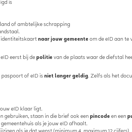
igd is
tenland of ambtelijke schrapping
andstaal.
identiteitskaart
naar jouw gemeente
om de eID aan te 
eID eerst bij de
politie
van de plaats waar de diefstal hee
 paspoort of eID is
niet langer geldig
. Zelfs als het do
jouw eID klaar ligt.
n gebruiken, staan in die brief ook een
pincode
en een
p
gemeentehuis als je jouw eID afhaalt.
wijzigen als je dat wenst (minimum 4, maximum 12 cijfers)