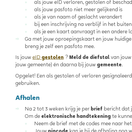
als jouw eID verloren, gestolen of beschad
als jouw pasfoto niet meer gelijkend is
als je van naam of geslacht verandert
bij een inschrijving na verblijf in het bui
als je een kaart aanvraagt in een andere l
Ga met jouw oproepingskaart en jouw huidige 
breng je zelf een pasfoto mee.
Is jouw
eID
gestolen
?
Meld de diefstal
van jouw 
jouw gemeente) én daarna bij jouw
gemeente
.
Opgelet! Een als gestolen of verloren gesignaleerd
gebruiken.
Afhalen
Na 2 tot 3 weken krijg je per
brief
bericht dat 
Om de
elektronische handtekening
te kunne
Neem de brief met de codes mee naar het 
Jouw
pincode
kan je bij de afhaling nog 