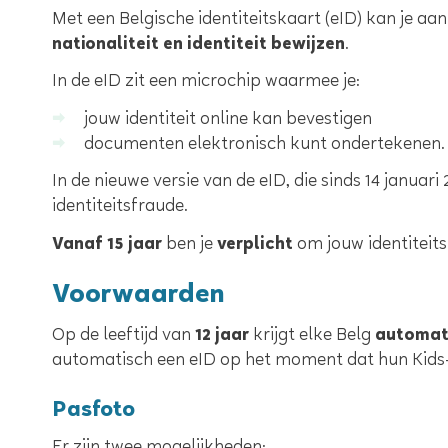
Inhoud
Met een Belgische identiteitskaart (eID) kan je aa
nationaliteit en identiteit bewijzen
.
In de eID zit een microchip waarmee je:
jouw identiteit online kan bevestigen
documenten elektronisch kunt ondertekenen.
In de nieuwe versie van de eID, die sinds 14 janua
identiteitsfraude.
Vanaf 15 jaar
ben je
verplicht
om jouw identiteits
Voorwaarden
Op de leeftijd van
12 jaar
krijgt elke Belg
automati
automatisch een eID op het moment dat hun Kids-ID
Pasfoto