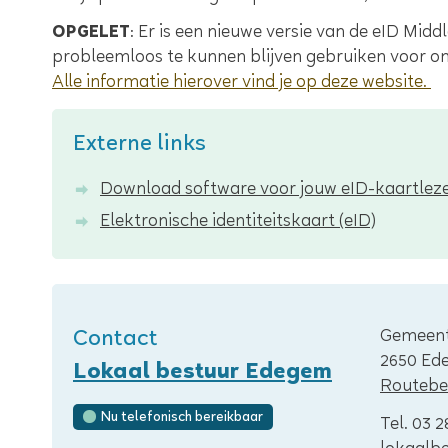
OPGELET
: Er is een nieuwe versie van de eID Mi
probleemloos te kunnen blijven gebruiken voor onl
Alle informatie hierover vind je op deze website.
Externe links
Download software voor jouw eID-kaartlez
Elektronische identiteitskaart (eID)
Adres
Contact
Gemeent
,
2650
Ed
Lokaal bestuur Edegem
Routebes
Nu telefonisch bereikbaar
Tel.
03 2