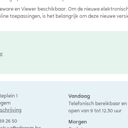
ddleware en Viewer beschikbaar. Om de nieuwe elektronisc
ine toepassingen, is het belangrijk om deze nieuwe versie
er
eplein 1
Openingsuren
Vandaag
egem
Telefonisch bereikbaar en
chrijving
open van
9
tot
12.30
uur
89 26 50
Morgen