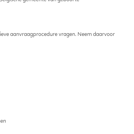
e Belgische gemeente van geboorte
natieve aanvraagprocedure vragen. Neem daarvoor
len