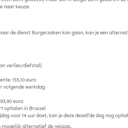
chreven bent geweest, maar wel in België bent geboren: d
te naar keuze.
 naar de dienst Burgerzaken kan gaan, kan je een alter
n verlies/diefstal)
nte: 155,10 euro
ur volgende werkdag
193,90 euro
art ophalen in Brussel
jdag voor 14 uur doet, kan je deze dezelfde dag nog opha
n mogelijk alternatief de reispas.