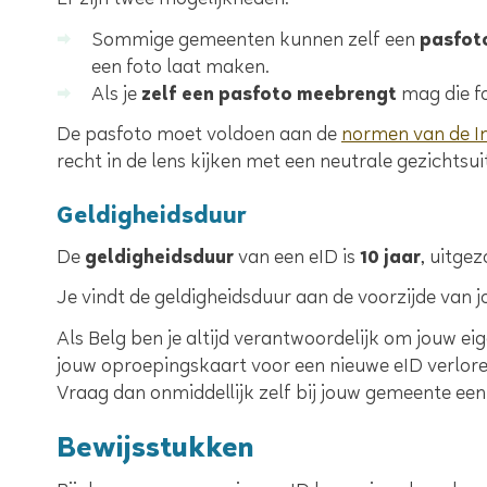
Er zijn twee mogelijkheden:
Sommige gemeenten kunnen zelf een
pasfot
een foto laat maken.
Als je
zelf een pasfoto meebrengt
mag die f
De pasfoto moet voldoen aan de
normen van de In
recht in de lens kijken met een neutrale gezichtsu
Geldigheidsduur
De
geldigheidsduur
van een eID is
10 jaar
, uitge
Je vindt de geldigheidsduur aan de voorzijde van j
Als Belg ben je altijd verantwoordelijk om jouw ei
jouw oproepingskaart voor een nieuwe eID verlor
Vraag dan onmiddellijk zelf bij jouw gemeente een
Bewijsstukken