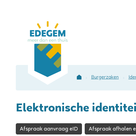
Lokaal
bestuur
Edegem
Burgerzaken
Ide
Startpagina
Elektronische identite
Afspraak aanvraag eID
Afspraak afhalen 