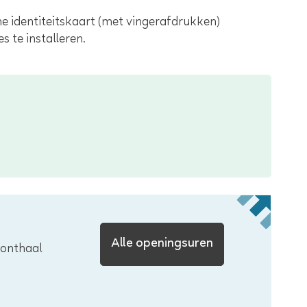
he identiteitskaart (met vingerafdrukken)
s te installeren.
Lokaal
Alle openingsuren
 onthaal
bestuur
Edegem