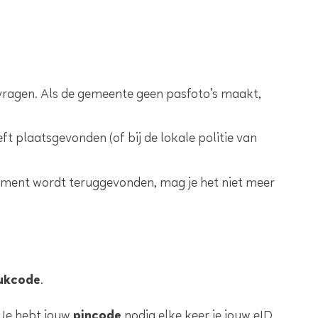
vragen. Als de gemeente geen pasfoto’s maakt,
ft plaatsgevonden (of bij de lokale politie van
cument wordt teruggevonden, mag je het niet meer
ukcode
.
. Je hebt jouw
pincode
nodig elke keer je jouw eID