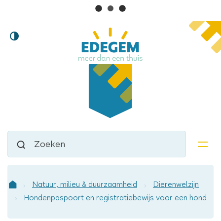
Lokaal
Naar
Hoog
inhoud
bestuur
contrast
Edegem
Waarmee
Zoeken
kunnen
men
we
jou
helpen?
Natuur, milieu & duurzaamheid
Dierenwelzijn
Startpagina
Hondenpaspoort en registratiebewijs voor een hond