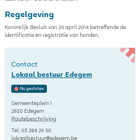
Regelgeving
Koninklijk Besluit van 25 april 2014 betreffende de
identificatie en registratie van honden
.
Contact
Lokaal bestuur Edegem
Nu gesloten
Adres
Gemeenteplein 1
,
2650
Edegem
Routebeschrijving
Tel.
03 289 26 50
E-
lokaalbestuur
@
edegem.be