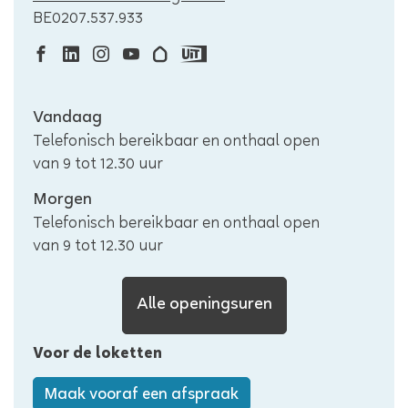
mail
Ondernemingsnummer
BE0207.537.933
Facebook
Linkedin
Instagram
Youtube
Hoplr
Uit
Lokaal
Lokaal
Lokaal
Lokaal
Lokaal
in
Openingsuren
Vandaag
bestuur
bestuur
bestuur
bestuur
bestuur
Vlaanderen
Telefonisch bereikbaar en onthaal open
Edegem
Edegem
Edegem
Edegem
Edegem
Lokaal
van
9
tot
12.30
uur
bestuur
Edegem
Morgen
Telefonisch bereikbaar en onthaal open
van
9
tot
12.30
uur
Lokaal
Alle openingsuren
bestuur
Voor de loketten
Edegem
Maak vooraf een afspraak