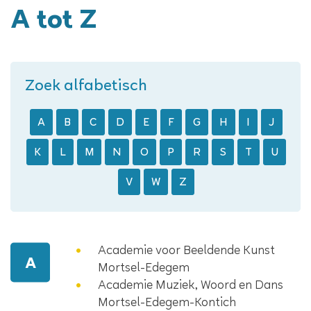
A tot Z
Zoek alfabetisch
A
B
C
D
E
F
G
H
I
J
K
L
M
N
O
P
R
S
T
U
V
W
Z
Academie voor Beeldende Kunst
A
Mortsel-Edegem
Academie Muziek, Woord en Dans
Mortsel-Edegem-Kontich