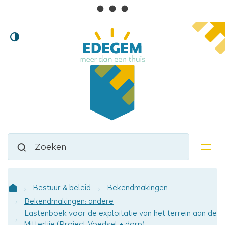
Lokaal
Naar
Hoog
inhoud
bestuur
contrast
Edegem
Waarmee
Zoeken
kunnen
men
we
jou
helpen?
Bestuur & beleid
Bekendmakingen
Startpagina
Bekendmakingen: andere
Lastenboek voor de exploitatie van het terrein aan de