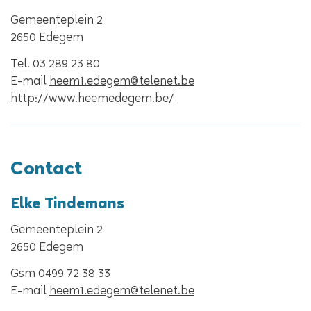
Gemeenteplein 2
,
2650
Edegem
Tel.
03 289 23 80
E-
heem1.edegem
@
telenet.be
mail
Website
http://www.heemedegem.be/
Contact
Elke
Tindemans
Gemeenteplein 2
,
2650
Edegem
Gsm
0499 72 38 33
E-
heem1.edegem
@
telenet.be
mail