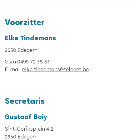
Voorzitter
Elke
Tindemans
,
2650
Edegem
Gsm
0499 72 38 33
E-
elke.tindemans
@
telenet.be
mail
Secretaris
Gustaaf
Boiy
Sint-Goriksplein 4 2
,
2650
Edegem