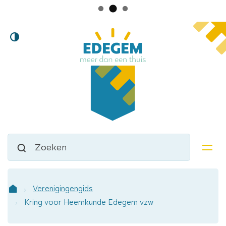
Lokaal
Naar
Hoog
inhoud
bestuur
contrast
Edegem
Waarmee
Zoeken
kunnen
men
we
jou
helpen?
Verenigingengids
Startpagina
Kring voor Heemkunde Edegem vzw