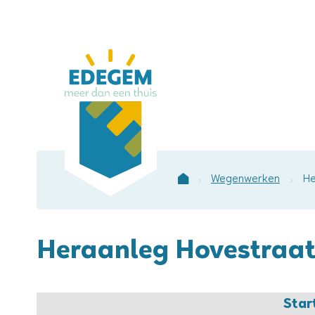
Lokaal
bestuur
Edegem
Wegenwerken
He
Startpagina
Heraanleg Hovestraa
Star