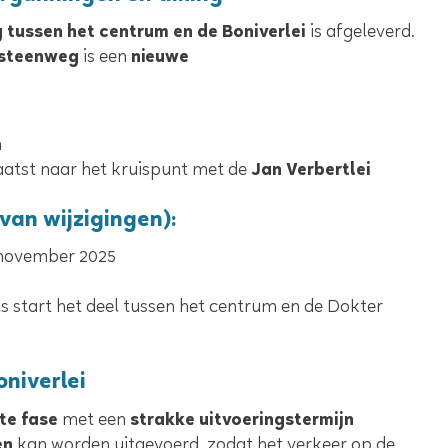
tussen het centrum en de Boniverlei
is afgeleverd.
esteenweg
is een
nieuwe
.
n
atst naar het kruispunt met de
Jan Verbertlei
an wijzigingen):
november 2025
s start het deel tussen het centrum en de Dokter
niverlei
te fase
met een
strakke uitvoeringstermijn
en
kan worden uitgevoerd, zodat het verkeer op de