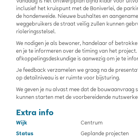
Vandaag is het ontwerpplan bijna klaar voor uitv
inclusief het kruispunt met de Boniverlei, de pa
de hondenweide. Nieuwe bushaltes en aangename v
weggebruikers de straat veilig zullen kunnen gebru
rioleringsstelsel.
We nodigen je als bewoner, handelaar of betrokke
en je te informeren over de timing van het project
afkoppelingsdeskundige is aanwezig om je te infor
Je feedback verzamelen we graag na de presentati
op detailniveau is er ruimte voor bijsturing.
We geven je nu alvast mee dat de bouwaanvraag st
kunnen starten met de voorbereidende nutswerke
Extra info
Wijk
Centrum
Status
Geplande projecten