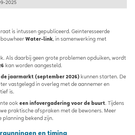
09-2025
aat is intussen gepubliceerd. Geïnteresseerde
de bouwheer
Water-link
, in samenwerking met
ek. Als daarbij geen grote problemen opduiken, wordt
26
kan worden aangesteld.
 de jaarmarkt (september 2026)
kunnen starten. De
ater vastgelegd in overleg met de aannemer en
ef is.
ente ook
een infovergadering voor de buurt
. Tijdens
 we praktische afspraken met de bewoners. Meer
 planning bekend zijn.
rgunningen en timing