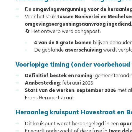
De
omgevingsvergunning voor de heraanleg 
Voor het stuk
tussen Boniverlei en Mechels
omgevingsvergunningsaanvraag ingediend
🔄 Het ontwerp werd aangepast:
4 van de 5 grote bomen
blijven behoude
De geplande
asverschuiving
wordt verpla
Voorlopige timing
(onder voorbehoud v
Definitief bestek en raming
: gemeenteraad 
Aanbesteding
: februari 2026
Start van de werken
:
september 2026
met al
Frans Bernaertstraat
Heraanleg kruispunt Hovestraat en Bo
Dit kruispunt wordt heraangelegd in een
apar
Er wordt onderzocht of deze fase in
twee del