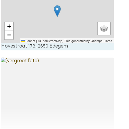
+
−
Leaflet
|
©
OpenStreetMap
, Tiles generated by
Champs-Libres
Hovestraat 178, 2650 Edegem