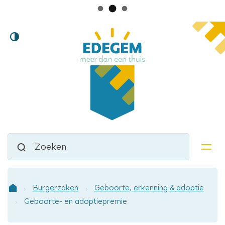
Lokaal
Naar
Hoog
inhoud
bestuur
contrast
Edegem
Waarmee
Zoeken
kunnen
men
we
jou
helpen?
Burgerzaken
Geboorte, erkenning & adoptie
Startpagina
Geboorte- en adoptiepremie