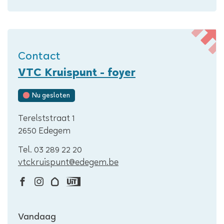
Contact
VTC Kruispunt - foyer
Nu gesloten
Adres
Terelststraat 1
,
2650
Edegem
Tel.
03 289 22 20
E-
vtckruispunt
@
edegem.be
mail
Facebook
Instagram
Hoplr
Uit
VTC
VTC
VTC
in
Openingsuren
Vandaag
Kruispunt
Kruispunt
Kruispunt
Vlaanderen