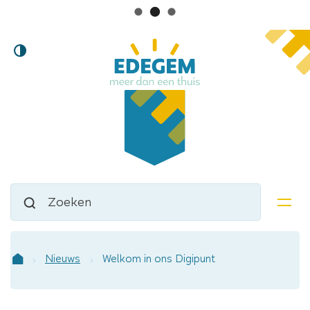
Lokaal
Naar
Hoog
inhoud
bestuur
contrast
Edegem
Waarmee
Zoeken
kunnen
men
we
jou
helpen?
Nieuws
Welkom in ons Digipunt
Startpagina