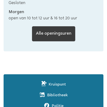
Gesloten
-
-
-
VTC
foyer
foyer
foyer
Kruispunt
Morgen
-
open van
10
tot
12
uur
&
16
tot
20
uur
foyer
VTC
Alle openingsuren
Kruispunt
-
foyer
Kruispunt
Bibliotheek
Politie