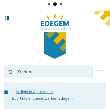
Lokaal
Naar
Hoog
inhoud
bestuur
contrast
Edegem
Waarmee
Zoeken
kunnen
men
we
jou
helpen?
Veiligheid & preventie
Startpagina
Buurtinformatienetwerken Edegem