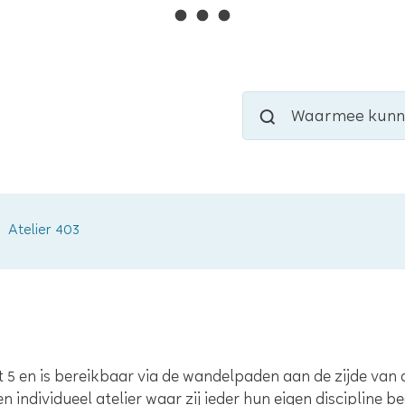
Naar
inhoud
Waarmee
Zoeken
kunnen
we
jou
helpen?
Atelier 403
rt 5 en is bereikbaar via de wandelpaden aan de zijde van
n individueel atelier waar zij ieder hun eigen discipline