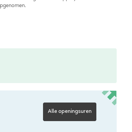
 opgenomen.
VTC
Alle openingsuren
Kruispunt
-