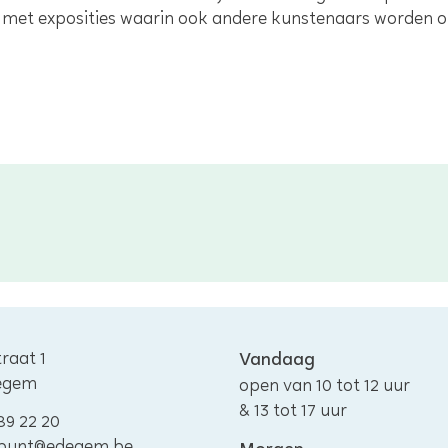
seld met exposities waarin ook andere kunstenaars worden
traat 1
Openingsuren
Vandaag
egem
open van
10
tot
12
uur
&
13
tot
17
uur
89 22 20