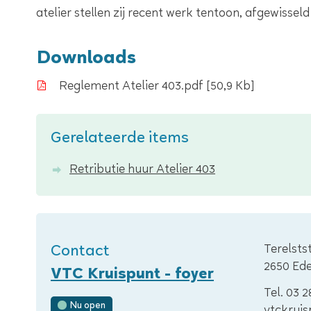
atelier stellen zij recent werk tentoon, afgewis
Downloads
Reglement Atelier 403.pdf
50,9 Kb
Gerelateerde items
Retributie huur Atelier 403
Adres
Contact
Terelsts
,
2650
Ed
VTC Kruispunt - foyer
Tel.
03 2
Nu open
E-