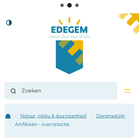
Lokaal
Naar
Hoog
inhoud
bestuur
contrast
Edegem
Waarmee
Zoeken
kunnen
men
we
jou
helpen?
Natuur, milieu & duurzaamheid
Dierenwelzijn
Startpagina
Amfibieën - overzetactie