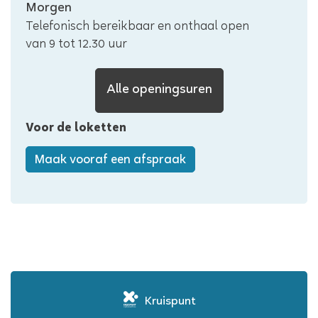
Edegem
Morgen
Telefonisch bereikbaar en onthaal open
van
9
tot
12.30
uur
Lokaal
Alle openingsuren
bestuur
Voor de loketten
Edegem
Maak vooraf een afspraak
Kruispunt