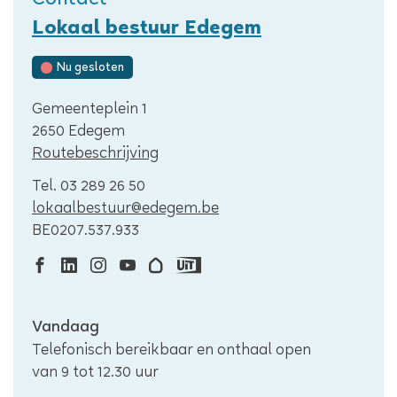
Contact
Lokaal bestuur Edegem
Nu gesloten
Adres
Gemeenteplein 1
,
2650
Edegem
Routebeschrijving
Tel.
03 289 26 50
E-
lokaalbestuur
@
edegem.be
mail
Ondernemingsnummer
BE0207.537.933
Facebook
Linkedin
Instagram
Youtube
Hoplr
Uit
Lokaal
Lokaal
Lokaal
Lokaal
Lokaal
in
Openingsuren
Vandaag
bestuur
bestuur
bestuur
bestuur
bestuur
Vlaanderen
Telefonisch bereikbaar en onthaal open
Edegem
Edegem
Edegem
Edegem
Edegem
Lokaal
van
9
tot
12.30
uur
bestuur