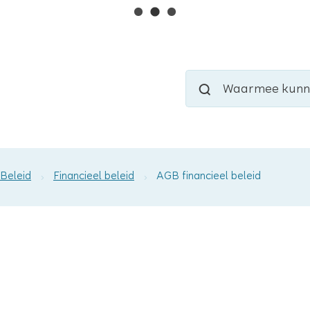
Naar
inhoud
Waarmee
Zoeken
kunnen
we
jou
helpen?
Beleid
Financieel beleid
AGB financieel beleid