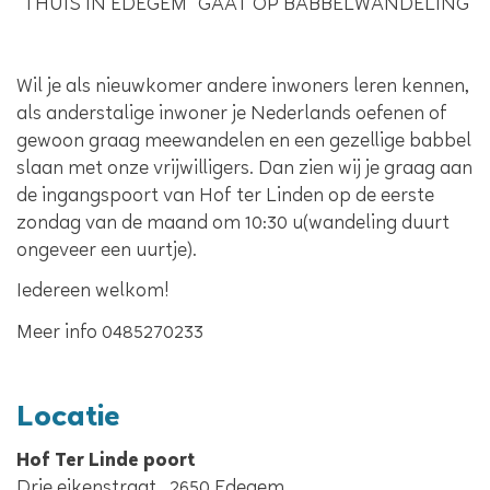
“THUIS IN EDEGEM” GAAT OP BABBELWANDELING
Wil je als nieuwkomer andere inwoners leren kennen,
als anderstalige inwoner je Nederlands oefenen of
gewoon graag meewandelen en een gezellige babbel
slaan met onze vrijwilligers. Dan zien wij je graag aan
de ingangspoort van Hof ter Linden
op de eerste
zondag van de maand om 10:30 u(wandeling duurt
ongeveer een uurtje).
Iedereen welkom!
Meer info 0485270233
Locatie
Hof Ter Linde poort
Drie eikenstraat
,
2650
Edegem