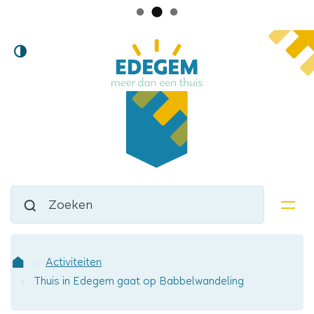
Lokaal
Naar
Hoog
inhoud
bestuur
contrast
Edegem
Waarmee
Zoeken
kunnen
men
we
jou
helpen?
Activiteiten
Startpagina
Thuis in Edegem gaat op Babbelwandeling