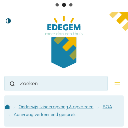
Lokaal
Naar
Hoog
inhoud
bestuur
contrast
Edegem
Waarmee
Zoeken
kunnen
men
we
jou
helpen?
Onderwijs, kinderopvang & opvoeden
BOA
Startpagina
Aanvraag verkennend gesprek