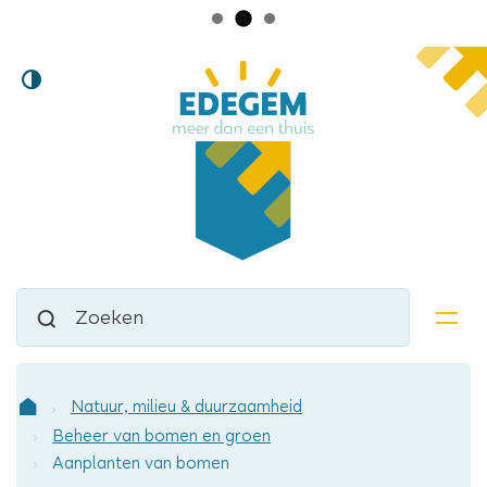
Lokaal
Naar
Hoog
inhoud
bestuur
contrast
Edegem
Waarmee
Zoeken
kunnen
men
we
jou
helpen?
Natuur, milieu & duurzaamheid
Startpagina
Beheer van bomen en groen
Aanplanten van bomen